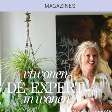
MAGAZINES
vtwonen
DÉ EXPERT
in wonen